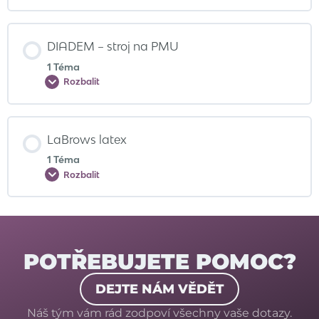
DIADEM – stroj na PMU
1 Téma
Rozbalit
LaBrows latex
1 Téma
Rozbalit
POTŘEBUJETE POMOC?
DEJTE NÁM VĚDĚT
Náš tým vám rád zodpoví všechny vaše dotazy.