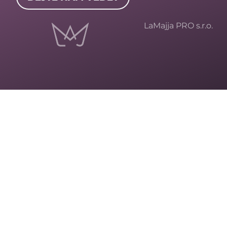
LaMajja PRO s.r.o.