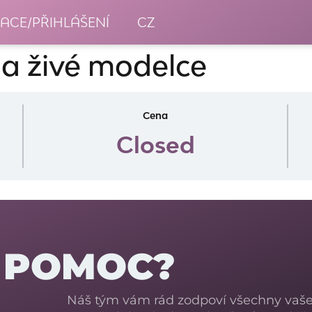
RACE/PŘIHLÁŠENÍ
CZ
a živé modelce
Cena
Closed
 POMOC?
Náš tým vám rád zodpoví všechny vaše 