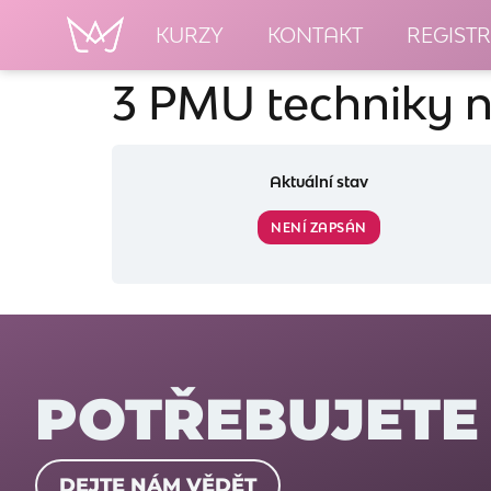
KURZY
KONTAKT
REGIST
3 PMU techniky n
Aktuální stav
NENÍ ZAPSÁN
POTŘEBUJETE
DEJTE NÁM VĚDĚT