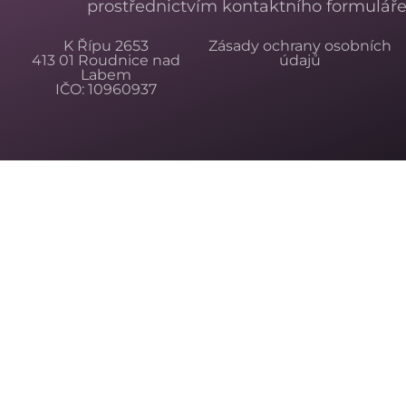
prostřednictvím kontaktního formuláře
K Řípu 2653
Zásady ochrany osobních
413 01 Roudnice nad
údajů
Labem
IČO: 10960937