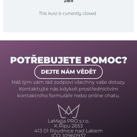
Začít
This kurz is currently closed
POTŘEBUJETE POMOC?
DEJTE NÁM VĚDĚT
Náš tým vám rád zodpoví všechny vaše dotazy.
Kontaktujte nás kdykoli prostřednictvím
kontaktního formuláře nebo online chatu.
LaMajja PRO s.r.o.
K Řípu 2653
413 01 Roudnice nad Labem
IČO: 10960937