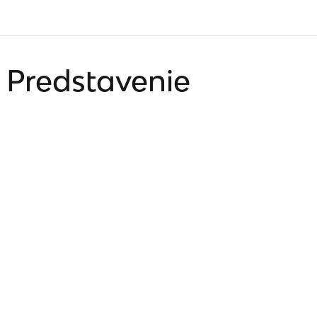
Predstavenie