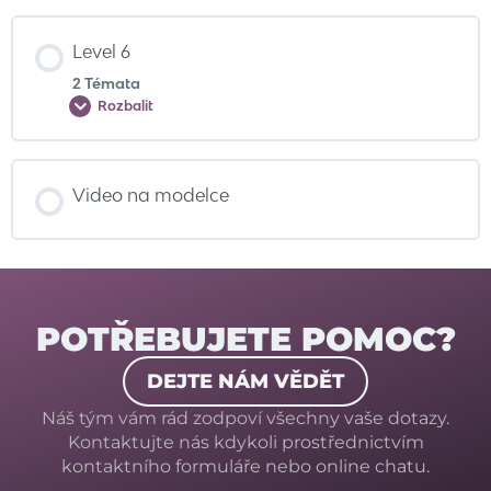
Level 6
2 Témata
Rozbalit
Video na modelce
POTŘEBUJETE POMOC?
DEJTE NÁM VĚDĚT
Náš tým vám rád zodpoví všechny vaše dotazy.
Kontaktujte nás kdykoli prostřednictvím
kontaktního formuláře nebo online chatu.